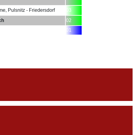
e, Pulsnitz - Friedersdorf
03
ch
02
01