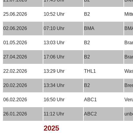
25.06.2026
10:52 Uhr
B2
Mit
02.06.2026
07:10 Uhr
BMA
BMA
01.05.2026
13:03 Uhr
B2
Bra
27.04.2026
17:06 Uhr
B2
Bra
22.02.2026
13:29 Uhr
THL1
Was
20.02.2026
13:34 Uhr
B2
Bre
06.02.2026
16:50 Uhr
ABC1
Ver
26.01.2026
11:12 Uhr
ABC2
unb
2025