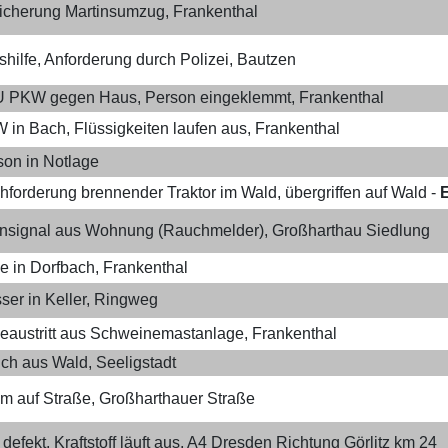
icherung Martinsumzug, Frankenthal
hilfe, Anforderung durch Polizei, Bautzen
 PKW gegen Haus, Person eingeklemmt, Frankenthal
in Bach, Flüssigkeiten laufen aus​, Frankenthal
son in Notlage
hforderung brennender Traktor im Wald, übergriffen auf Wald -
nsignal aus Wohnung (Rauchmelder), Großharthau Siedlung
e in Dorfbach, Frankenthal
ser in Keller, Ringweg
leaustritt aus Schweinemastanlage, Frankenthal
ch aus Wald, Seeligstadt
m auf Straße, Großharthauer Straße
defekt, Kraftstoff läuft aus, A4 Dresden Richtung Görlitz km 24