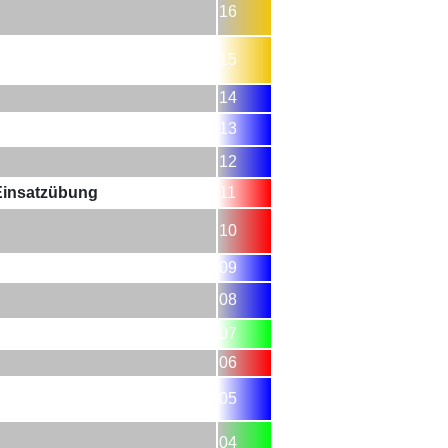
16
15
14
13
12
Einsatzübung
11
10
09
08
07
06
05
04