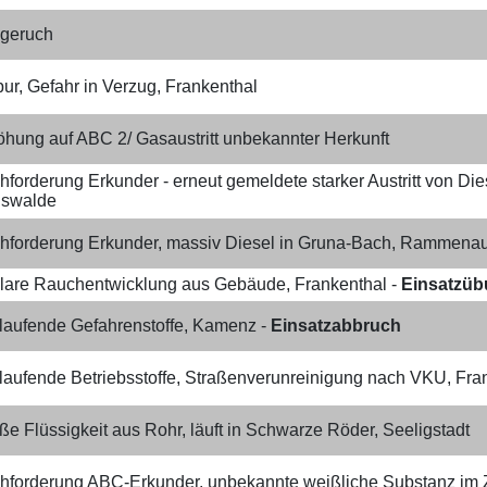
geruch
ur, Gefahr in Verzug, Frankenthal
öhung auf ABC 2/ Gasaustritt unbekannter Herkunft
forderung Erkunder - erneut gemeldete starker Austritt von Die
swalde
hforderung Erkunder, massiv Diesel in Gruna-Bach, Rammena
lare Rauchentwicklung aus Gebäude, Frankenthal -
Einsatzü
laufende Gefahrenstoffe, Kamenz -
Einsatzabbruch
laufende Betriebsstoffe, Straßenverunreinigung nach VKU, Fra
e Flüssigkeit aus Rohr, läuft in Schwarze Röder​, Seeligstadt
hforderung ABC-Erkunder, unbekannte weißliche Substanz im Z