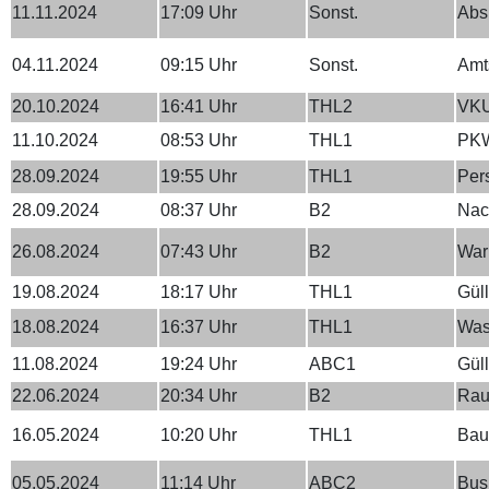
11.11.2024
17:09 Uhr
Sonst.
Abs
04.11.2024
09:15 Uhr
Sonst.
Amts
20.10.2024
16:41 Uhr
THL2
VKU
11.10.2024
08:53 Uhr
THL1
PKW 
28.09.2024
19:55 Uhr
THL1
Per
28.09.2024
08:37 Uhr
B2
Nac
26.08.2024
07:43 Uhr
B2
War
19.08.2024
18:17 Uhr
THL1
Güll
18.08.2024
16:37 Uhr
THL1
Was
11.08.2024
19:24 Uhr
ABC1
Gül
22.06.2024
20:34 Uhr
B2
Rau
16.05.2024
10:20 Uhr
THL1
Bau
05.05.2024
11:14 Uhr
ABC2
Bus 