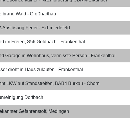
telbrand Wald - Großharthau
 Auslösung Feuer - Schmiedefeld
nd im Freien, S56 Goldbach - Frankenthal
nd Garage in Wohnhaus, vermisste Person - Frankenthal
ser droht in Haus zulaufen - Frankenthal
nnt LKW auf Standstreifen, BAB4 Burkau - Ohorn
unreinigung Dorfbach
ekannter Gefahrenstoff, Medingen