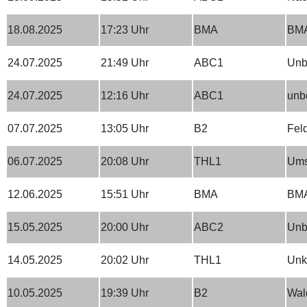
18.08.2025
17:23 Uhr
BMA
BMA
24.07.2025
21:49 Uhr
ABC1
Unb
24.07.2025
12:16 Uhr
ABC1
unb
07.07.2025
13:05 Uhr
B2
Fel
06.07.2025
20:08 Uhr
THL1
Ums
12.06.2025
15:51 Uhr
BMA
BMA
15.05.2025
20:00 Uhr
ABC2
Unb
14.05.2025
20:02 Uhr
THL1
Unkl
10.05.2025
19:39 Uhr
B2
Wald