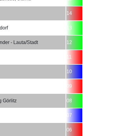
14
dorf
13
der - Lauta/Stadt
12
11
10
09
 Görlitz
08
07
06