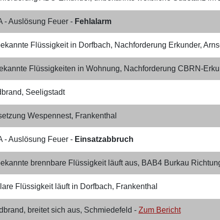
 - Auslösung Feuer -
Fehlalarm
ekannte Flüssigkeit in Dorfbach, Nachforderung Erkunder, Arns
ekannte Flüssigkeiten in Wohnung, Nachforderung CBRN-Erkun
dbrand, Seeligstadt
etzung Wespennest​, Frankenthal
​ - Auslösung Feuer -
Einsatzabbruch
ekannte brennbare Flüssigkeit läuft aus, BAB4 Burkau Richtung
are Flüssigkeit ​läuft in Dorfbach, Frankenthal
brand, breitet sich aus, Schmiedefeld -
Zum Bericht