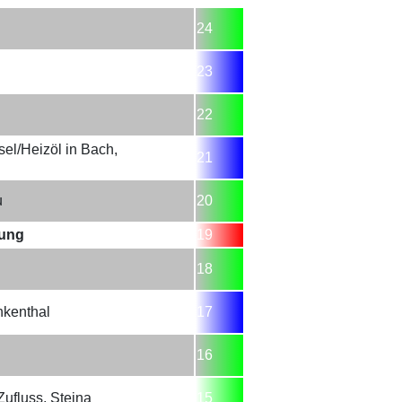
24
23
22
sel/Heizöl in Bach,
21
u
20
bung
19
18
nkenthal
17
16
ufluss, Steina
15