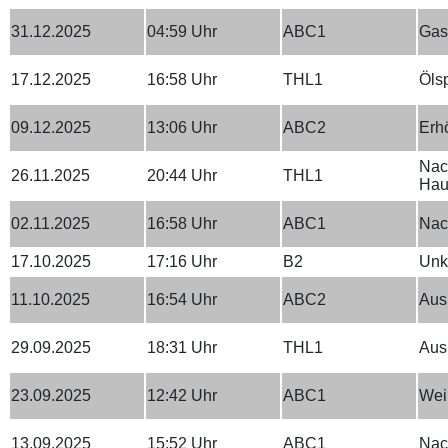
31.12.2025
04:59 Uhr
ABC1
Gas
17.12.2025
16:58 Uhr
THL1
Ölsp
09.12.2025
13:06 Uhr
ABC2
Erh
Nach
26.11.2025
20:44 Uhr
THL1
Hau
02.11.2025
16:58 Uhr
ABC1
Nac
17.10.2025
17:16 Uhr
B2
Unk
11.10.2025
16:54 Uhr
ABC2
Aus
29.09.2025
18:31 Uhr
THL1
Aus
23.09.2025
12:42 Uhr
ABC1
Weiß
13.09.2025
15:52 Uhr
ABC1
Nac