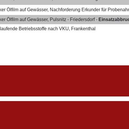
ker Ölfilm auf Gewässer, Nachforderung Erkunder für Probenahm
ker Ölfilm auf Gewässer, Pulsnitz - Friedersdorf​ -
Einsatzabbru
laufende Betriebsstoffe nach VKU​, Frankenthal